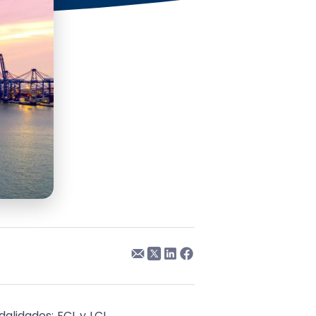
lidades: FCL y LCL.