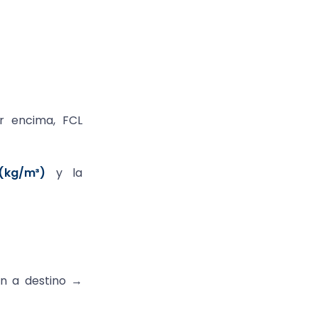
r encima, FCL
(kg/m³)
y la
n a destino →