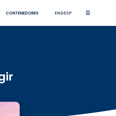
☰
CONTENEDORES
ENG
ESP
gir