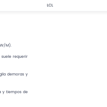
LCL
(W/M).
 suele requerir
gila demoras y
ga y tiempos de