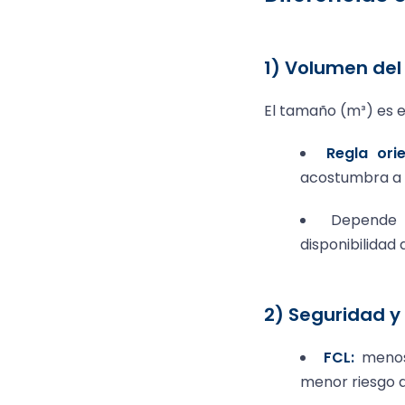
1) Volumen del
El tamaño (m³) es el
Regla orie
acostumbra a s
Depende
disponibilidad 
2) Seguridad y
FCL:
menos 
menor riesgo d