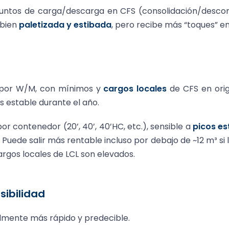
ntos de carga/descarga en CFS (consolidación/descons
 bien
paletizada y estibada
, pero recibe más “toques” en
 por W/M, con mínimos y
cargos locales
de CFS en orig
s estable durante el año.
por contenedor (20’, 40’, 40’HC, etc.), sensible a
picos es
Puede salir más rentable incluso por debajo de ~12 m³ si l
cargos locales de LCL son elevados.
isibilidad
mente más rápido y predecible.