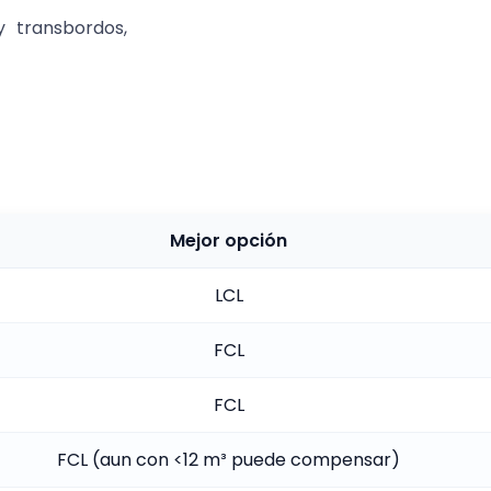
y transbordos,
Mejor opción
LCL
FCL
FCL
FCL (aun con <12 m³ puede compensar)