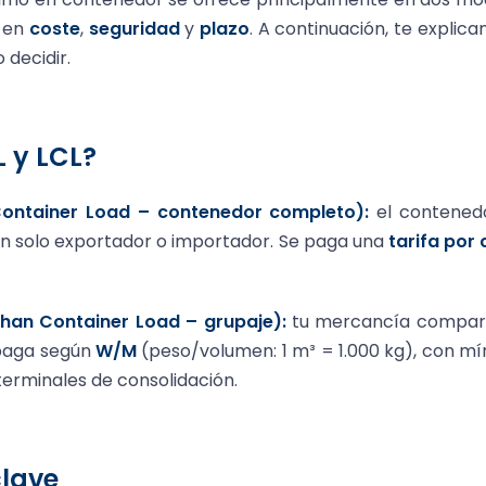
a en
coste
,
seguridad
y
plazo
. A continuación, te explic
decidir.
 y LCL?
Container Load – contenedor completo):
el contenedor
un solo exportador o importador. Se paga una
tarifa por
than Container Load – grupaje):
tu mercancía compar
 paga según
W/M
(peso/volumen: 1 m³ = 1.000 kg), con m
erminales de consolidación.
clave