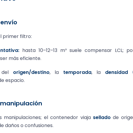
 envío
 primer filtro:
ntativa:
hasta 10–12–13 m³ suele compensar LCL; po
er más eficiente.
 del
origen/destino
, la
temporada
, la
densidad 
de espacio.
 manipulación
manipulaciones; el contenedor viaja
sellado
de orige
e daños o confusiones.